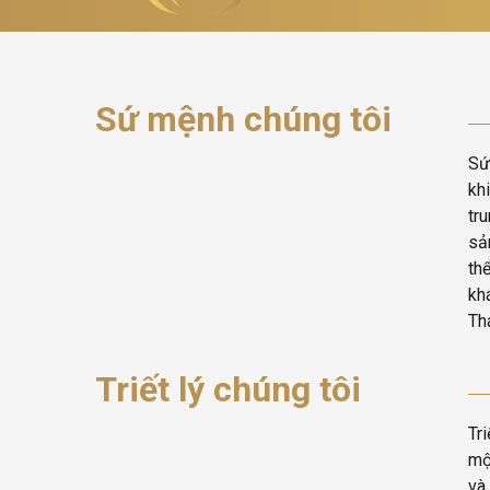
Sứ mệnh chúng tôi
Sứ
kh
tr
sả
th
kh
Th
Triết lý chúng tôi
Tr
mộ
và