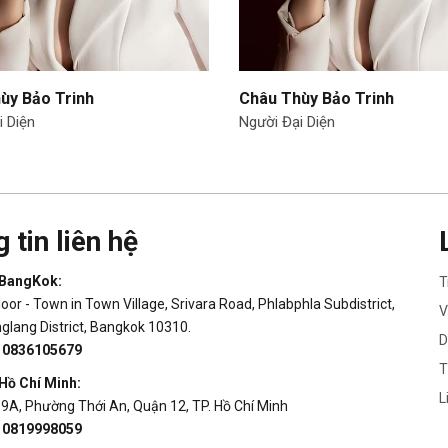
ùy Bảo Trinh
Châu Thùy Bảo Trinh
i Diện
Người Đại Diện
 tin liên hệ
 BangKok:
T
loor - Town in Town Village, Srivara Road, Phlabphla Subdistrict,
V
lang District, Bangkok 10310.
D
:
0836105679
T
Hồ Chí Minh:
L
19A, Phường Thới An, Quận 12, TP. Hồ Chí Minh
:
0819998059