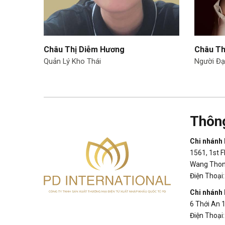
Châu Thị Diễm Hương
Châu Th
Quản Lý Kho Thái
Người Đạ
Thông
Chi nhánh
1561, 1st F
Wang Thong
Điện Thoại
Chi nhánh 
6 Thới An 
Điện Thoại