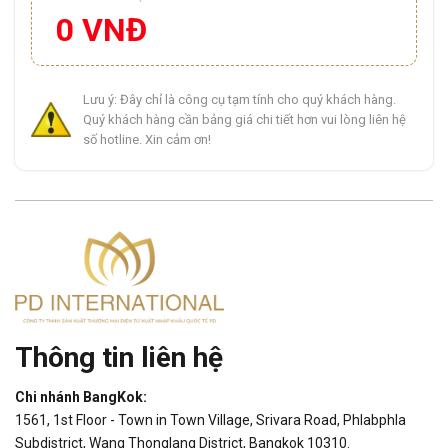
0 VNĐ
Lưu ý: Đây chỉ là công cụ tạm tính cho quý khách hàng.
Quý khách hàng cần bảng giá chi tiết hơn vui lòng liên hệ
số hotline. Xin cảm ơn!
Thông tin liên hệ
Chi nhánh BangKok:
1561, 1st Floor - Town in Town Village, Srivara Road, Phlabphla
Subdistrict, Wang Thonglang District, Bangkok 10310.