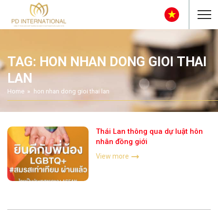
TAG: HON NHAN DONG GIOI THAI
LAN
Home
hon nhan dong gioi thai lan
Thái Lan thông qua dự luật hôn
nhân đồng giới
View more